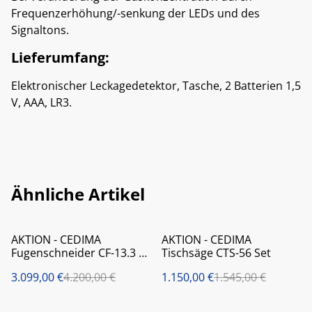
Frequenzerhöhung/-senkung der LEDs und des
Signaltons.
Lieferumfang:
Elektronischer Leckagedetektor, Tasche, 2 Batterien 1,5
V, AAA, LR3.
Ähnliche Artikel
%
%
AKTION - CEDIMA
AKTION - CEDIMA
Fugenschneider CF-13.3 B
Tischsäge CTS-56 Set
Set
3.099,00 €
4.200,00 €
1.150,00 €
1.545,00 €