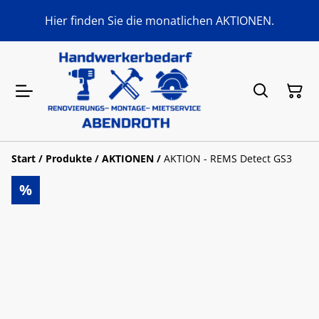
Hier finden Sie die monatlichen AKTIONEN.
Start
/
Produkte
/
AKTIONEN
/
AKTION - REMS Detect GS3
%