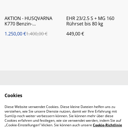
%
AKTION - HUSQVARNA
EHR 23/2.5 S + MG 160
K770 Benzin-
Rührset bis 80 kg
Trennschleifer-Set Motor-
1.250,00 €
1.400,00 €
449,00 €
Flex
Kontaktieren Sie uns
Rechtliche
Bestimmungen
Cookies
Datenschutzbestimm
Cookie-Richtlinie
ungen von SumUp
Diese Website verwendet Cookies. Diese kleine Dateien helfen uns zu
Handwerkerbedarf
verstehen, wie Sie unsere Dienste nutzen, damit wir Ihre Erfahrung mit
RMMS Abendroth
SumUp noch weiter verbessern können. Sie können mehr über diese
Cookies erfahren und festlegen, wie sie verwendet werden, indem Sie auf
„Cookie-Einstellungen” klicken. Sie können auch unsere
Cookie-Richtlinie