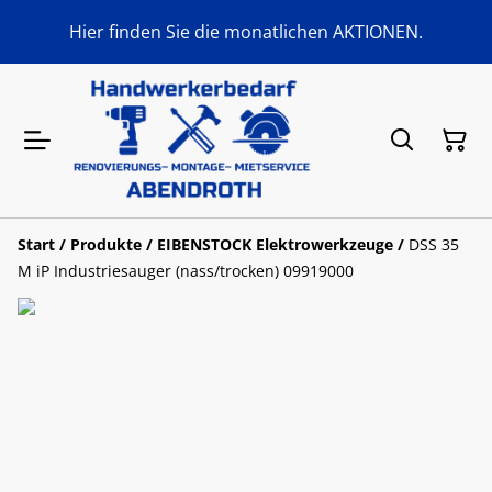
Hier finden Sie die monatlichen AKTIONEN.
Start
/
Produkte
/
EIBENSTOCK Elektrowerkzeuge
/
DSS 35
M iP Industriesauger (nass/trocken) 09919000