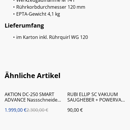
Werkzeugaufnahme M 14 i
Rührkorbdurchmesser 120 mm
EPTA-Gewicht 4,1 kg
Lieferumfang
im Karton inkl. Rührquirl WG 120
Ähnliche Artikel
%
AKTION DC-250 SMART
RUBI ELLIP SC VAKUUM
ADVANCE Nassschneider-
SAUGHEBER + POWERVAC
Set
ENERGY - SET
1.999,00 €
2.300,00 €
90,00 €