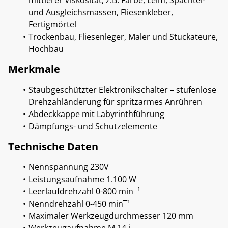
mittlerer Viskosität, z.B. Farbe, Leim, Spachtel-
und Ausgleichsmassen, Fliesenkleber,
Fertigmörtel
Trockenbau, Fliesenleger, Maler und Stuckateure,
Hochbau
Merkmale
Staubgeschützter Elektronikschalter – stufenlose
Drehzahländerung für spritzarmes Anrühren
Abdeckkappe mit Labyrinthführung
Dämpfungs- und Schutzelemente
Technische Daten
Nennspannung 230V
Leistungsaufnahme 1.100 W
Leerlaufdrehzahl 0-800 min¯¹
Nenndrehzahl 0-450 min¯¹
Maximaler Werkzeugdurchmesser 120 mm