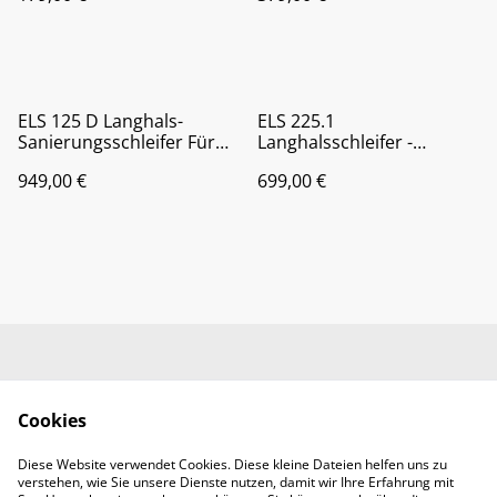
ELS 125 D Langhals-
ELS 225.1
Sanierungsschleifer Für
Langhalsschleifer -
Wand und Decke
Leichtgewicht für hohe
949,00 €
699,00 €
Flächenleistung
Kontaktieren Sie uns
Rechtliche
Bestimmungen
Cookies
Datenschutzbestimm
Cookie-Richtlinie
ungen von SumUp
Diese Website verwendet Cookies. Diese kleine Dateien helfen uns zu
Handwerkerbedarf
verstehen, wie Sie unsere Dienste nutzen, damit wir Ihre Erfahrung mit
RMMS Abendroth