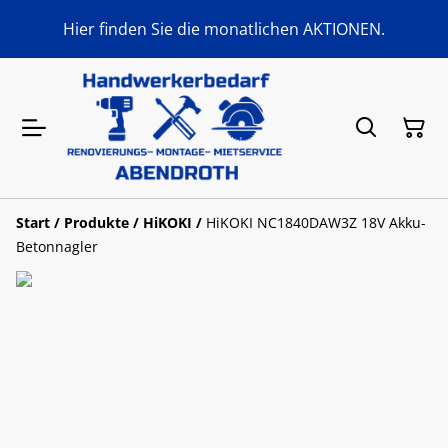
Hier finden Sie die monatlichen AKTIONEN.
Start
/
Produkte
/
HiKOKI
/
HiKOKI NC1840DAW3Z 18V Akku-
Betonnagler