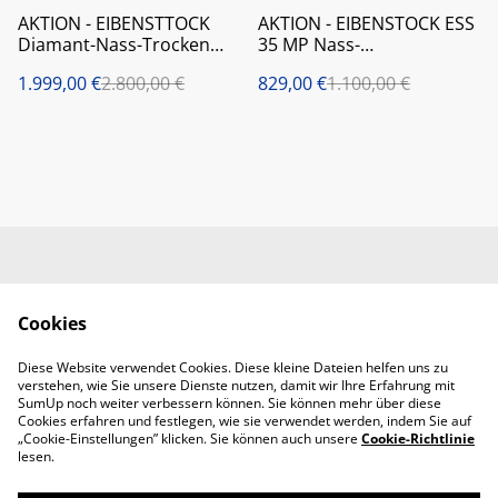
%
%
AKTION - EIBENSTTOCK
AKTION - EIBENSTOCK ESS
Diamant-Nass-Trocken
35 MP Nass-
Kernbohreinheit DBE 162
Trockensauger
1.999,00 €
2.800,00 €
829,00 €
1.100,00 €
Kontaktieren Sie uns
Rechtliche
Bestimmungen
Cookies
Datenschutzbestimm
Cookie-Richtlinie
ungen von SumUp
Diese Website verwendet Cookies. Diese kleine Dateien helfen uns zu
Handwerkerbedarf
verstehen, wie Sie unsere Dienste nutzen, damit wir Ihre Erfahrung mit
RMMS Abendroth
SumUp noch weiter verbessern können. Sie können mehr über diese
Cookies erfahren und festlegen, wie sie verwendet werden, indem Sie auf
„Cookie-Einstellungen” klicken. Sie können auch unsere
Cookie-Richtlinie
lesen.