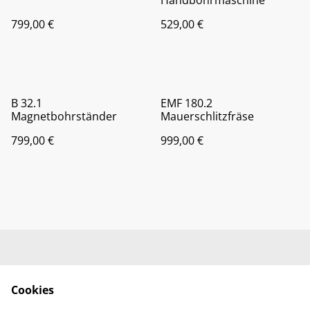
Handbohrmaschine
799,00 €
529,00 €
B 32.1
EMF 180.2
Magnetbohrständer
Mauerschlitzfräse
799,00 €
999,00 €
Kontaktieren Sie uns
Rechtliche
Bestimmungen
Cookies
Datenschutzbestimm
Cookie-Richtlinie
ungen von SumUp