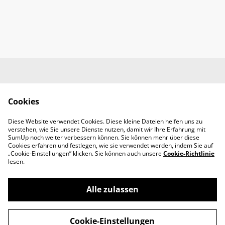
Kontaktieren Sie uns
Rechtliche
Bestimmungen
Cookies
Datenschutzbestimm
Cookie-Richtlinie
ungen von SumUp
Diese Website verwendet Cookies. Diese kleine Dateien helfen uns zu
Handwerkerbedarf
verstehen, wie Sie unsere Dienste nutzen, damit wir Ihre Erfahrung mit
RMMS Abendroth
SumUp noch weiter verbessern können. Sie können mehr über diese
Cookies erfahren und festlegen, wie sie verwendet werden, indem Sie auf
„Cookie-Einstellungen” klicken. Sie können auch unsere
Cookie-Richtlinie
lesen.
Alle zulassen
©
2026
Handwerkerbedarf Abendroth
Cookie-Einstellungen