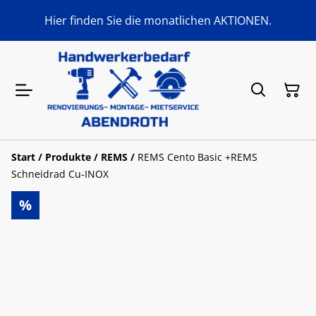
Hier finden Sie die monatlichen AKTIONEN.
Start
/
Produkte
/
REMS
/
REMS Cento Basic +REMS
Schneidrad Cu-INOX
%