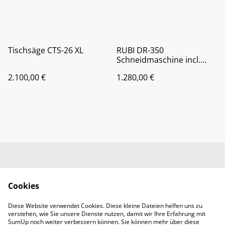
Tischsäge CTS-26 XL
RUBI DR-350
Schneidmaschine incl.
SHR 350 SUPERPRO
2.100,00 €
1.280,00 €
Diamantscheibe
Kontaktieren Sie uns
Rechtliche
Bestimmungen
Cookies
Datenschutzbestimm
Cookie-Richtlinie
ungen von SumUp
Diese Website verwendet Cookies. Diese kleine Dateien helfen uns zu
Handwerkerbedarf
verstehen, wie Sie unsere Dienste nutzen, damit wir Ihre Erfahrung mit
RMMS Abendroth
SumUp noch weiter verbessern können. Sie können mehr über diese