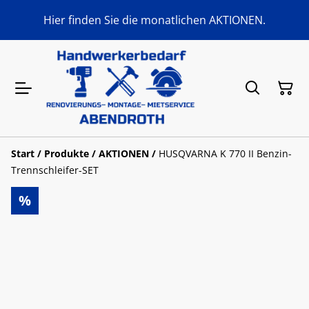
Hier finden Sie die monatlichen AKTIONEN.
Start
/
Produkte
/
AKTIONEN
/
HUSQVARNA K 770 II Benzin-
Trennschleifer-SET
%