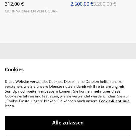
312,00 €
2.500,00 €
3.200,00 €
183022 R220
MEHR VARIANTEN VERFÜGBAR
Kontaktieren Sie uns
Rechtliche
Bestimmungen
Cookies
Datenschutzbestimm
Cookie-Richtlinie
ungen von SumUp
Diese Website verwendet Cookies. Diese kleine Dateien helfen uns zu
Handwerkerbedarf
verstehen, wie Sie unsere Dienste nutzen, damit wir Ihre Erfahrung mit
RMMS Abendroth
SumUp noch weiter verbessern können. Sie können mehr über diese
Cookies erfahren und festlegen, wie sie verwendet werden, indem Sie auf
„Cookie-Einstellungen” klicken. Sie können auch unsere
Cookie-Richtlinie
lesen.
Alle zulassen
©
2026
Handwerkerbedarf Abendroth