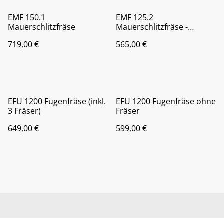
EMF 150.1
EMF 125.2
Mauerschlitzfräse
Mauerschlitzfräse -
Handlich und leicht –
719,00 €
565,00 €
perfekt für die
Elektroinstallation
EFU 1200 Fugenfräse (inkl.
EFU 1200 Fugenfräse ohne
3 Fräser)
Fräser
649,00 €
599,00 €
Kontaktieren Sie uns
Rechtliche